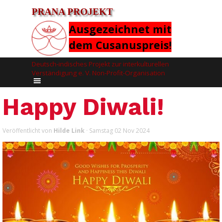
PRANA PROJEKT
Ausgezeichnet mit
dem Cusanuspreis!
Deutsch-indisches Projekt zur interkulturellen 
Verständigung e. V. Non-Profit-Organisation
Happy Diwali!
Veröffentlicht von
Hilde Link
· Samstag 02 Nov 2024