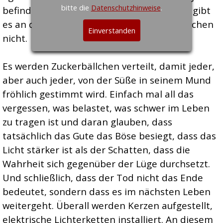
bitte die
Datenschutzhinweise
.
befindet. Das Elend und die Trostlosigkeit gibt
es an diesem Tag in den Köpfen der Menschen
Einverstanden
nicht.
Es werden Zuckerbällchen verteilt, damit jeder,
aber auch jeder, von der Süße in seinem Mund
fröhlich gestimmt wird. Einfach mal all das
vergessen, was belastet, was schwer im Leben
zu tragen ist und daran glauben, dass
tatsächlich das Gute das Böse besiegt, dass das
Licht stärker ist als der Schatten, dass die
Wahrheit sich gegenüber der Lüge durchsetzt.
Und schließlich, dass der Tod nicht das Ende
bedeutet, sondern dass es im nächsten Leben
weitergeht. Überall werden Kerzen aufgestellt,
elektrische Lichterketten installiert. An diesem