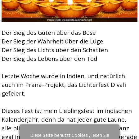
Der Sieg des Guten über das Böse
Der Sieg der Wahrheit über die Lüge
Der Sieg des Lichts über den Schatten
Der Sieg des Lebens über den Tod
Letzte Woche wurde in Indien, und natürlich
auch im Prana-Projekt, das Lichterfest Divali
gefeiert.
Dieses Fest ist mein Lieblingsfest im indischen
Kalenderjahr, denn da hat jeder gute Laune,
alle blicken zuversichtlich in die Zukunft, ganz
Diese Seite benutzt Cookies , lesen Sie
egal in welcher Notlage sich der einzelne gerade